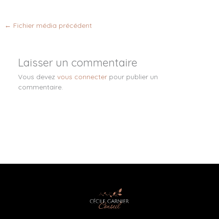
←
Fichier média précédent
Laisser un commentaire
Vous devez
vous connecter
pour publier un
commentaire.