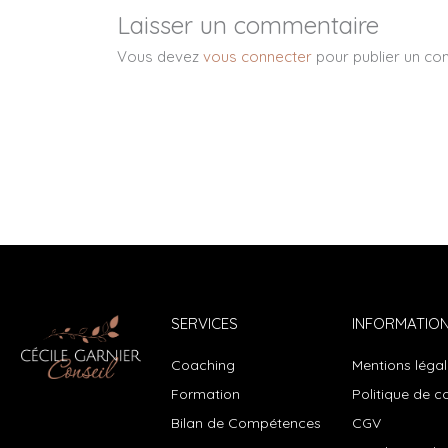
Laisser un commentaire
Vous devez
vous connecter
pour publier un co
SERVICES
INFORMATIO
Coaching
Mentions léga
Formation
Politique de co
Bilan de Compétences
CGV