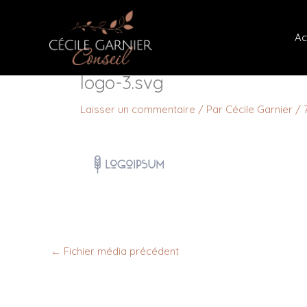
Aller
au
Ac
contenu
logo-3.svg
Laisser un commentaire
/ Par
Cécile Garnier
/
←
Fichier média précédent