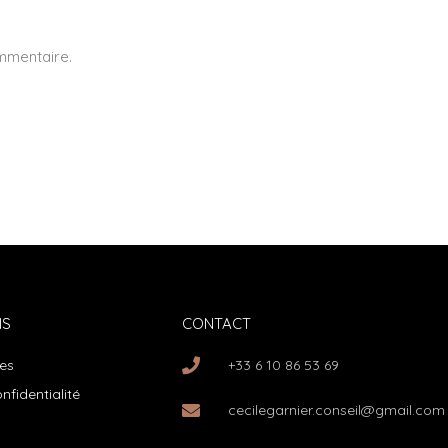
mmentaire.
NS
CONTACT
les
+33 6 10 86 53 69
nfidentialité
cecilegarnier.conseil@gmail.com