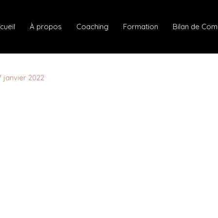
cueil
À propos
Coaching
Formation
Bilan de Co
7 janvier 2022