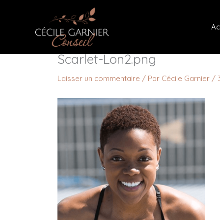
Aller
au
Ac
contenu
Scarlet-Lon2.png
Laisser un commentaire
/ Par
Cécile Garnier
/